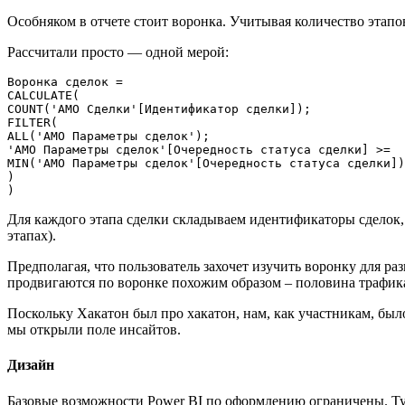
Особняком в отчете стоит воронка. Учитывая количество этапов
Рассчитали просто — одной мерой:
Воронка сделок =

CALCULATE(

COUNT('AMO Сделки'[Идентификатор сделки]);

FILTER(

ALL('AMO Параметры сделок');

'AMO Параметры сделок'[Очередность статуса сделки] >= 

MIN('AMO Параметры сделок'[Очередность статуса сделки])

)

)
Для каждого этапа сделки складываем идентификаторы сделок,
этапах).
Предполагая, что пользователь захочет изучить воронку для р
продвигаются по воронке похожим образом – половина трафика
Поскольку Хакатон был про хакатон, нам, как участникам, был
мы открыли поле инсайтов.
Дизайн
Базовые возможности Power BI по оформлению ограничены. Ту