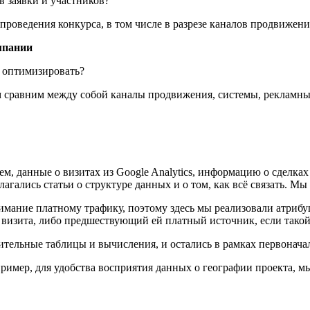
 заявки и участников?
проведения конкурса, в том числе в разрезе каналов продвижен
мпании
о оптимизировать?
м сравним между собой каналы продвижения, системы, рекламны
ем, данные о визитах из Google Analytics, информацию о сдел
гались статьи о структуре данных и о том, как всё связать. Мы
имание платному трафику, поэтому здесь мы реализовали атриб
 визита, либо предшествующий ей платный источник, если такой
нительные таблицы и вычисления, и остались в рамках первонач
мер, для удобства восприятия данных о географии проекта, мы