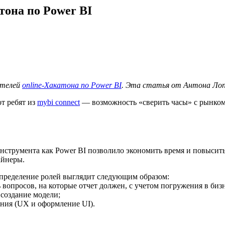
тона по Power BI
ителей
online-Хакатона по Power BI
. Эта статья от Антона Ло
от ребят из
mybi сonnect
— возможность «сверить часы» с рынком,
инструмента как Power BI позволило экономить время и повысить
айнеры.
спределение ролей выглядит следующим образом:
 вопросов, на которые отчет должен, с учетом погружения в бизн
 создание модели;
ения (UX и оформление UI).