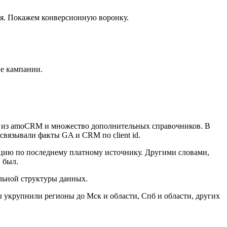
ия. Покажем конверсионную воронку.
е кампании.
ках из amoCRM и множество дополнительных справочников. В
 связывали факты GA и CRM по client id.
уцию по последнему платному источнику. Другими словами,
 был.
альной структуры данных.
 укрупнили регионы до Мск и области, Спб и области, других