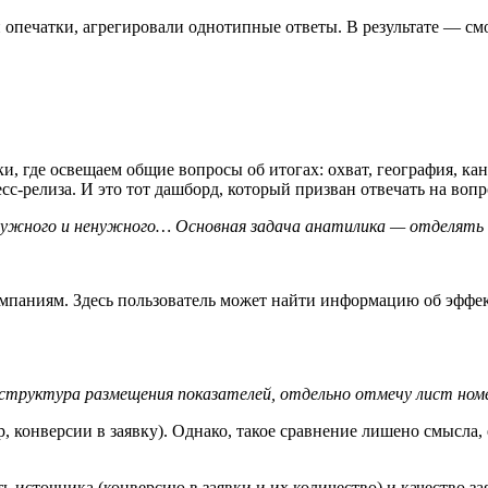
 опечатки, агрегировали однотипные ответы. В результате — см
ки, где освещаем общие вопросы об итогах: охват, география, к
с-релиза. И это тот дашборд, который призван отвечать на вопр
нужного и ненужного… Основная задача анатилика — отделять 
ампаниям. Здесь пользователь может найти информацию об эффе
 структура размещения показателей, отдельно отмечу лист ном
 конверсии в заявку). Однако, такое сравнение лишено смысла, 
 источника (конверсию в заявки и их количество) и качество зая