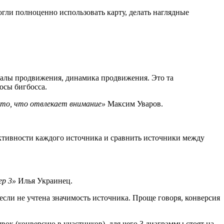
огли полноценно использовать карту, делать наглядные
аналы продвижения, динамика продвижения. Это та
осы бигбосса.
то, что отвлекает внимание»
Максим Уваров.
ктивности каждого источника и сравнить источники между
ер 3»
Илья Украинец.
если не учтена значимость источника. Проще говоря, конверсия
вок (конверсию в участников), для чего 3 диаграммы стоят на