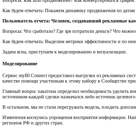
Вопросы: Как шло продвижение? Как конвертировался трафик в
Как будем отвечать: Покажем динамику продвижения по датам 
Пользователь отчета: Человек, создававший рекламные ка
Вопросы: Что сработало? Где зря потратили деньги? Что можн
Как будем отвечать: Выделим метрики эффективности и по ни
Задача ясна, приступаем к моделированию и визуализации.
Моделирование
Сервис myBI Connect предоставил выгрузки из рекламных сист
качестве помощи участникам к этому набору в Сообществе прила
Главный вопрос хакатона определил необходимость уделить вн
источником каждой сделки назначался либо источник целевого
В остальном, мы не стали перегружать модель, плодить допол
Изменения коснулись упрощения восприятия информации. Напри
регионов РФ и других стран.