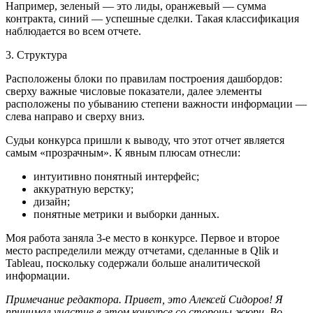
Например, зеленый — это лиды, оранжевый — сумма
контракта, синий — успешные сделки. Такая классификация
наблюдается во всем отчете.
3. Структура
Расположены блоки по правилам построения дашбордов:
сверху важные числовые показатели, далее элементы
расположены по убыванию степени важности информации —
слева направо и сверху вниз.
Судьи конкурса пришли к выводу, что этот отчет является
самым «прозрачным». К явным плюсам отнесли:
интуитивно понятный интерфейс;
аккуратную верстку;
дизайн;
понятные метрики и выборки данных.
Моя работа заняла 3-е место в конкурсе. Первое и второе
место распределили между отчетами, сделанные в
Qlik и
Tableau, поскольку содержали больше аналитической
информации.
Примечание редактора. Привет, это Алексей Сидоров! Я
принимал участие в этом конкурсе со стороны жюри. Во-