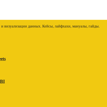
и и визуализации данных. Кейсы, лайфхахи, мануалы, гайды.
ets
 BI