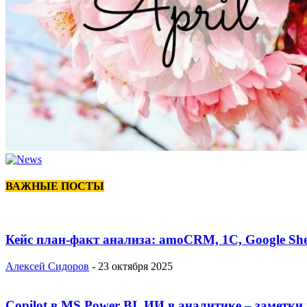
ВАЖНЫЕ ПОСТЫ
Кейс план-факт анализа: amoCRM, 1C, Google She
Алексей Сидоров
-
23 октября 2025
Copilot в MS Power BI, ИИ в аналитике – заметки