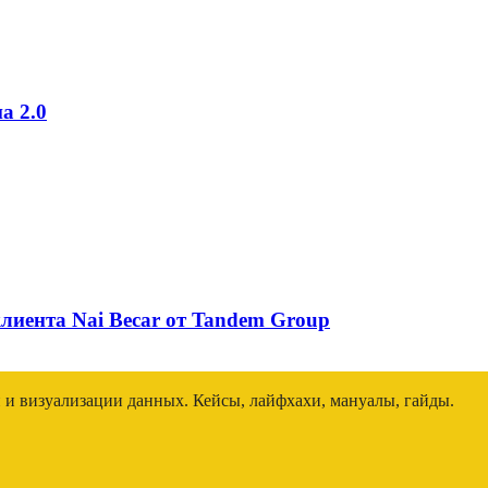
а 2.0
лиента Nai Beсar от Tandem Group
и и визуализации данных. Кейсы, лайфхахи, мануалы, гайды.