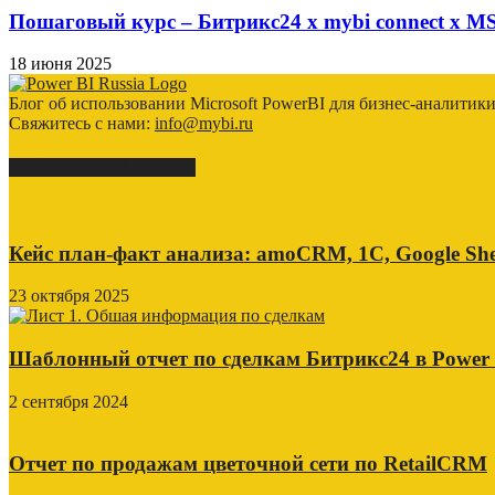
Пошаговый курс – Битрикс24 х mybi connect х MS
18 июня 2025
Блог об использовании Microsoft PowerBI для бизнес-аналитик
Свяжитесь с нами:
info@mybi.ru
КЕЙСЫ ВНЕДРЕНИЯ
Кейс план-факт анализа: amoCRM, 1C, Google She
23 октября 2025
Шаблонный отчет по сделкам Битрикс24 в Power
2 сентября 2024
Отчет по продажам цветочной сети по RetailCRM