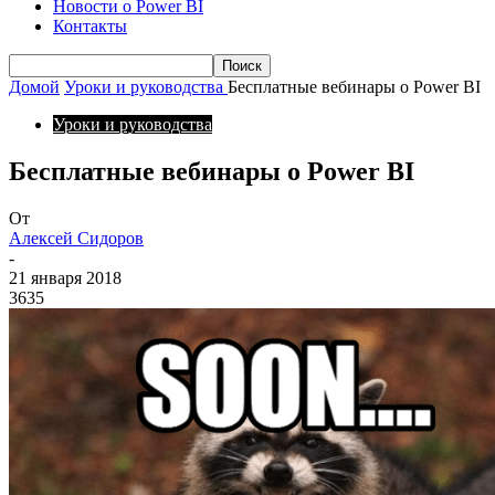
Новости о Power BI
Контакты
Домой
Уроки и руководства
Бесплатные вебинары о Power BI
Уроки и руководства
Бесплатные вебинары о Power BI
От
Алексей Сидоров
-
21 января 2018
3635