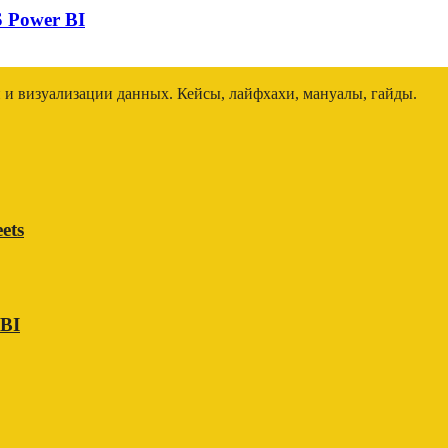
 Power BI
и и визуализации данных. Кейсы, лайфхахи, мануалы, гайды.
ets
 BI