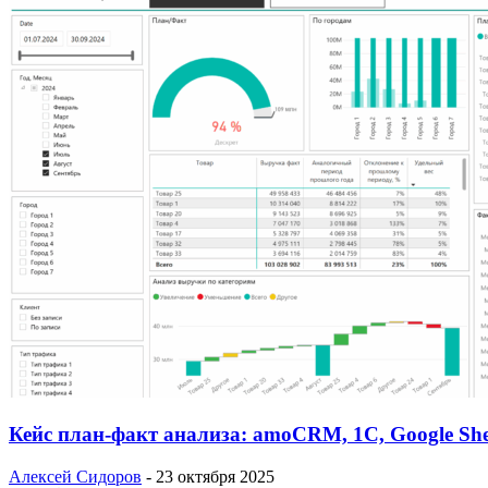
Кейс план-факт анализа: amoCRM, 1C, Google She
Алексей Сидоров
-
23 октября 2025