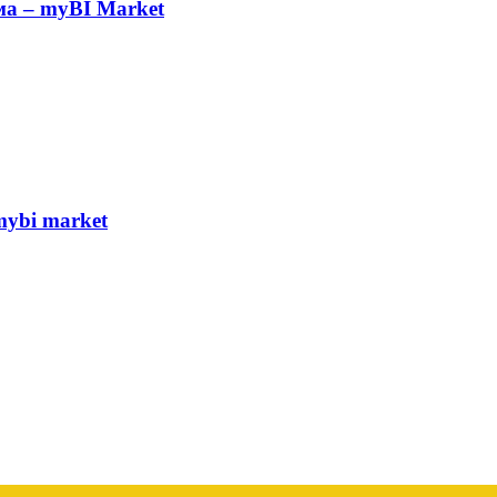
а – myBI Market
ybi market