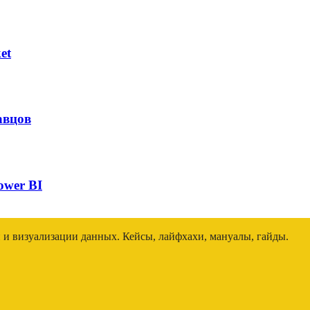
et
авцов
ower BI
и и визуализации данных. Кейсы, лайфхахи, мануалы, гайды.