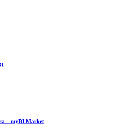
BI
а – myBI Market