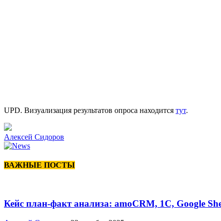
UPD. Визуализация результатов опроса находится
тут
.
Алексей Сидоров
ВАЖНЫЕ ПОСТЫ
Кейс план-факт анализа: amoCRM, 1C, Google She