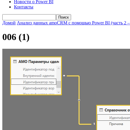
Новости о Power BI
Контакты
Домой
Анализ данных amoCRM с помощью Power BI (часть 2 –
006 (1)