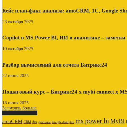
Кейс план-факт анализа: amoCRM, 1C, Google She
23 октября 2025
Copilot в MS Power BI, ИИ в аналитике – заметки
10 октября 2025
Разбор вычислений для отчета Битрикс24
22 июня 2025
Пошаговый курс – Битрикс24 х mybi connect х MS
18 июня 2025
Загрузить больше
ОБЛАКО ТЕГОВ
ms power bi
MyBI
amoCRM
CRM
dax
getcourse
Google Analytics