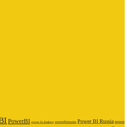
BI
PowerBI
Power BI Russia
power
powerbirussia
power bi desktop