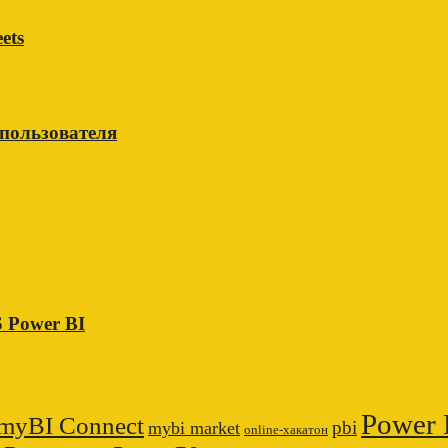
ets
 пользователя
 Power BI
Power 
myBI Connect
pbi
mybi market
online-хакатон