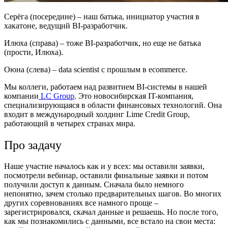
Серёга (посередине) – наш батька, инициатор участия в
хакатоне, ведущий BI-разработчик.
Илюха (справа) – тоже BI-разработчик, но еще не батька
(прости, Илюха).
Оюна (слева) – data scientist с прошлым в ecommerce.
Мы коллеги, работаем над развитием BI-системы в нашей
компании
LC Group
. Это новосибирская IT-компания,
специализирующаяся в области финансовых технологий. Она
входит в международный холдинг Lime Credit Group,
работающий в четырех странах мира.
Про задачу
Наше участие началось как и у всех: мы оставили заявки,
посмотрели вебинар, оставили финальные заявки и потом
получили доступ к данным. Сначала было немного
непонятно, зачем столько предварительных шагов. Во многих
других соревнованиях все намного проще –
зарегистрировался, скачал данные и решаешь. Но после того,
как мы познакомились с данными, все встало на свои места: