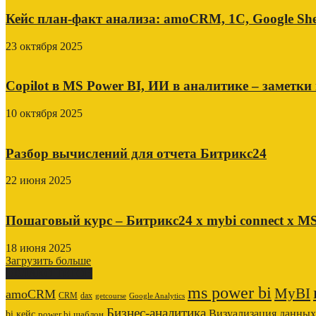
Кейс план-факт анализа: amoCRM, 1C, Google She
23 октября 2025
Copilot в MS Power BI, ИИ в аналитике – заметки
10 октября 2025
Разбор вычислений для отчета Битрикс24
22 июня 2025
Пошаговый курс – Битрикс24 х mybi connect х MS
18 июня 2025
Загрузить больше
ОБЛАКО ТЕГОВ
ms power bi
MyBI
amoCRM
CRM
dax
getcourse
Google Analytics
Бизнес-аналитика
Визуализация данных
bi кейс
power bi шаблон