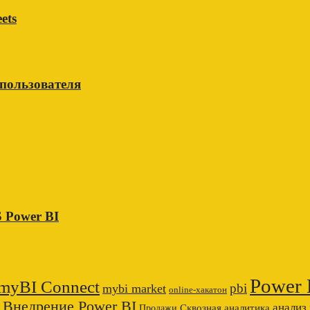
ets
 пользователя
 Power BI
Power 
myBI Connect
pbi
mybi market
online-хакатон
Внедрение Power BI
анализ
Сквозная аналитика
Продажи