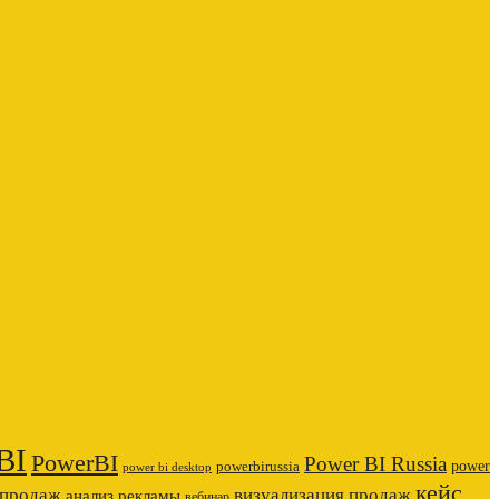
BI
PowerBI
Power BI Russia
power
powerbirussia
power bi desktop
кейс
 продаж
визуализация продаж
анализ рекламы
вебинар