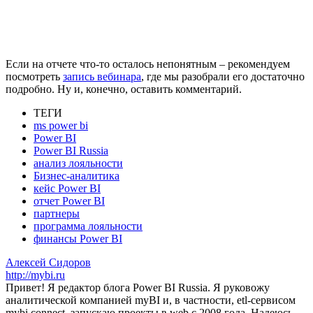
Если на отчете что-то осталось непонятным – рекомендуем
посмотреть
запись вебинара
, где мы разобрали его достаточно
подробно. Ну и, конечно, оставить комментарий.
ТЕГИ
ms power bi
Power BI
Power BI Russia
анализ лояльности
Бизнес-аналитика
кейс Power BI
отчет Power BI
партнеры
программа лояльности
финансы Power BI
Алексей Сидоров
http://mybi.ru
Привет! Я редактор блога Power BI Russia. Я руковожу
аналитической компанией myBI и, в частности, etl-сервисом
mybi connect, запускаю проекты в web с 2008 года. Надеюсь,