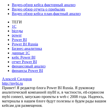
Видео-обзор кейса факторный анализ
Видео обзор отчета о прибылях
Видео обзор кейса план-фактный анализ
ТЕГИ
1С
bicеды
power
Power BI
Power BI Russia
Бизнес-аналитика
данные 1С
кейс Power BI
отчет Power BI
финансовый анализ
финансы Power BI
Алексей Сидоров
http://mybi.ru
Привет! Я редактор блога Power BI Russia. Я руковожу
аналитической компанией myBI и, в частности, etl-сервисом
mybi connect, запускаю проекты в web с 2008 года. Надеюсь,
материалы в нашем блоге будут полезны и будем рады вашим
кейсам для размещения.