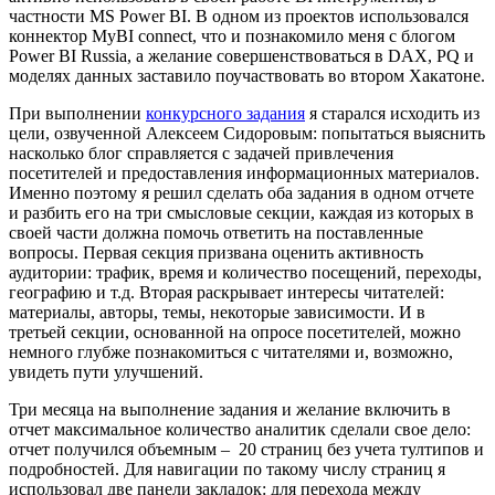
частности MS Power BI. В одном из проектов использовался
коннектор MyBI connect, что и познакомило меня с блогом
Power BI Russia, а желание совершенствоваться в DAX, PQ и
моделях данных заставило поучаствовать во втором Хакатоне.
При выполнении
конкурсного задания
я старался исходить из
цели, озвученной Алексеем Сидоровым: попытаться выяснить
насколько блог справляется с задачей привлечения
посетителей и предоставления информационных материалов.
Именно поэтому я решил сделать оба задания в одном отчете
и разбить его на три смысловые секции, каждая из которых в
своей части должна помочь ответить на поставленные
вопросы. Первая секция призвана оценить активность
аудитории: трафик, время и количество посещений, переходы,
географию и т.д. Вторая раскрывает интересы читателей:
материалы, авторы, темы, некоторые зависимости. И в
третьей секции, основанной на опросе посетителей, можно
немного глубже познакомиться с читателями и, возможно,
увидеть пути улучшений.
Три месяца на выполнение задания и желание включить в
отчет максимальное количество аналитик сделали свое дело:
отчет получился объемным – 20 страниц без учета тултипов и
подробностей. Для навигации по такому числу страниц я
использовал две панели закладок: для перехода между