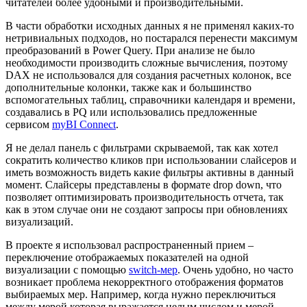
читателей более удобными и производительными.
В части обработки исходных данных я не применял каких-то
нетривиальных подходов, но постарался перенести максимум
преобразований в Power Query. При анализе не было
необходимости производить сложные вычисления, поэтому
DAX не использовался для создания расчетных колонок, все
дополнительные колонки, также как и большинство
вспомогательных таблиц, справочники календаря и времени,
создавались в PQ или использовались предложенные
сервисом
myBI Connect
.
Я не делал панель с фильтрами скрываемой, так как хотел
сократить количество кликов при использовании слайсеров и
иметь возможность видеть какие фильтры активны в данный
момент. Слайсеры представлены в формате drop down, что
позволяет оптимизировать производительность отчета, так
как в этом случае они не создают запросы при обновлениях
визуализаций.
В проекте я использовал распространенный прием –
переключение отображаемых показателей на одной
визуализации с помощью
switch-мер
. Очень удобно, но часто
возникает проблема некорректного отображения форматов
выбираемых мер. Например, когда нужно переключиться
между мерой которая выражается целым числом и мерой