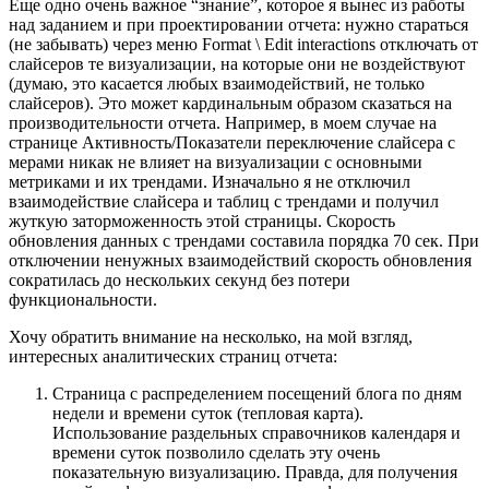
Еще одно очень важное “знание”, которое я вынес из работы
над заданием и при проектировании отчета: нужно стараться
(не забывать) через меню Format \ Edit interactions отключать от
слайсеров те визуализации, на которые они не воздействуют
(думаю, это касается любых взаимодействий, не только
слайсеров). Это может кардинальным образом сказаться на
производительности отчета. Например, в моем случае на
странице Активность/Показатели переключение слайсера с
мерами никак не влияет на визуализации с основными
метриками и их трендами. Изначально я не отключил
взаимодействие слайсера и таблиц с трендами и получил
жуткую заторможенность этой страницы. Скорость
обновления данных с трендами составила порядка 70 сек. При
отключении ненужных взаимодействий скорость обновления
сократилась до нескольких секунд без потери
функциональности.
Хочу обратить внимание на несколько, на мой взгляд,
интересных аналитических страниц отчета:
Страница с распределением посещений блога по дням
недели и времени суток (тепловая карта).
Использование раздельных справочников календаря и
времени суток позволило сделать эту очень
показательную визуализацию. Правда, для получения