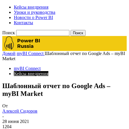
Кейсы внедрения
Уроки и руководства
Новости о Power BI
Контакты
Поиск
Домой
myBI Connect
Шаблонный отчет по Google Ads – myBI
Market
myBI Connect
Кейсы внедрения
Шаблонный отчет по Google Ads –
myBI Market
От
Алексей Сидоров
-
28 июня 2021
1204