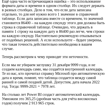
Ещё одна часто встречающаяся ошибка – это использование
формата даты и времени в одном столбце. Их следует держать
в разных столбцах. Дело в том, что если дата записана
отдельно, то для неё нужно всего 1 значение в справочной
таблице. Если дата записана вместе со временем, то значений
становится 86400 – на каждую секунду этого дня должна быть
строка в справочной таблице. Очевидно, что держать в
памяти 1 строку на каждую дату в 86400 раз легче, чем строки
на каждую секунду. Настоятельно рекомендую отказываться
от подобных решений. А если используете – будьте уверены,
что такая точность действительно необходима в вашем
случае.
Теперь рассмотрим к чему приводят эти неточности.
Если мы не убираем заглушку 31 декабря 9999 года, и не
создаем календарь сами, мы создаётся внутренний календарь.
Те из вас, кто прочитал справку Microsoft про автоматическую
дата и время, помнят, что таблица создается между самой
ранней и самой поздней датой. Допустим, дата начала 2022
год. Тогда:
9999-2021 = 7978 лет.
На столько лет Power BI создаст автоматический календарь.
Умножим это 365,25 (дробная часть для учёта високосных
годов) получим 2 913 965 строк.