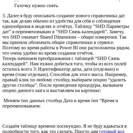
Галочку нужно снять.
3. Далее я буду описывать создание нового справочника дат
так, как делаю обычно из удобства для себя и соблюдения
единообразия в моделях и отчётах. Таблицу ”SHD Параметры
дат” я переименовываю в “SHD Связь календарей”. Замечу,
что SHD означает Shared Dimensions – общие измерения. Так
мы приняли обозначать общие справочники в сервисе.
Поэтому во время работы в Power BI они расположены рядом,
что очень удобно во время создания отчётов.
Теперь начинаем преобразования с таблицей “SHD Связь
календарей”. Нам нужно добиться того, чтобы из всех полей
осталось всего 3: Идентификатор даты, дата (отдельно) и
время (тоже отдельно). Способов для этого масса. Например,
правый клик по любому столбцу, выбираем опцию “удалить
другие столбцы”. После проведения процедуры, вызываем
опцию данного шага и выставляем на картинке:
Меняем тип данных столбца Дата и время тип “Время и
переименовываем:
Создаём таблицу времени посекундно. Я не буду вдаваться в
подробности того, как это сделать. Просто дам
готовый код