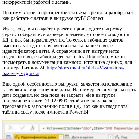
некорректной работой с датами.
Поэтому в этой теоретической статье мы решили разобраться,
как работать с датами в выгрузке myBI Connect.
Итак, когда вы создаёте проект и производите выгрузку
сервис собирает все маркеры времени, которые попадают в
БД, и как бы нормализует их. То есть, в таблицах фактов
вместо самой даты появляется ссылка на неё в виде
идентификатора даты. А справочник дат, выгружается
отдельно в виде таблицы general_dates. Подробно, можно
посмотреть в документации каждого источника данных, для
примера Битрикс24:
https://docs.mybi.ru/bitriks24-struktura-
bazovoy-vygruzki/
Ещё одной особенностью выгрузки, является использование
заглушки в виде конечной даты. Например, если у сделки есть
дата создания, но она пока не закрыта, ей в выгрузке
присваивается дата 31.12.9999, чтобы не нарушалось
требование к заполнению поля в БД. Вот как выглядит эта
таблица сразу после импорта в Power BI: