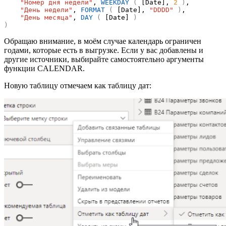
"Номер дня недели"
, 
WEEKDAY
 (
 [Date], 
2
)
"День недели"
, 
FORMAT
 (
 [Date], 
"DDDD"
)
"День месяца"
, 
DAY
 (
 [Date] 
)
)
Обращаю внимание, в моём случае календарь ограничен
годами, которые есть в выгрузке. Если у вас добавлены и
другие источники, выбирайте самостоятельно аргументы
функции CALENDAR.
Новую таблицу отмечаем как таблицу дат: