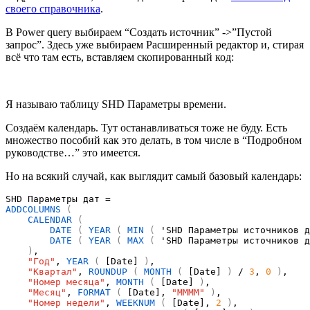
своего справочника
.
В Power query выбираем “Создать источник” ->”Пустой
запрос”. Здесь уже выбираем Расширенный редактор и, стирая
всё что там есть, вставляем скопированный код:
Я называю таблицу SHD Параметры времени.
Создаём календарь. Тут останавливаться тоже не буду. Есть
множество пособий как это делать, в том числе в “Подробном
руководстве…” это имеется.
Но на всякий случай, как выглядит самый базовый календарь:
ADDCOLUMNS
 (
CALENDAR
 (
DATE
 (
YEAR
 (
MIN
 (
 'SHD Параметры источников д
DATE
 (
YEAR
 (
MAX
 (
 'SHD Параметры источников д
)
"Год"
, 
YEAR
 (
 [Date] 
)
"Квартал"
, 
ROUNDUP
 (
MONTH
 (
 [Date] 
)
 / 
3
, 
0
)
"Номер месяца"
, 
MONTH
 (
 [Date] 
)
"Месяц"
, 
FORMAT
 (
 [Date], 
"MMMM"
)
"Номер недели"
, 
WEEKNUM
 (
 [Date], 
2
)