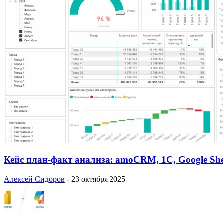
Кейс план-факт анализа: amoCRM, 1C, Google She
Алексей Сидоров
-
23 октября 2025