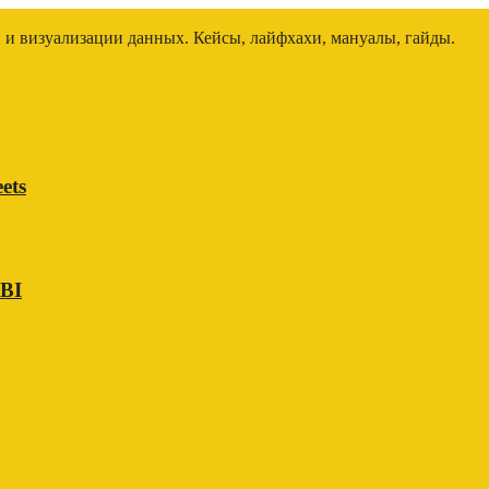
и и визуализации данных. Кейсы, лайфхахи, мануалы, гайды.
ets
 BI