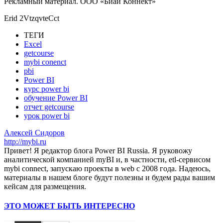
Рекламный материал. ООО «Биай Коннект»
Erid 2VtzqvteCct
ТЕГИ
Excel
getcourse
mybi conenct
pbi
Power BI
курс power bi
обучение Power BI
отчет getcourse
урок power bi
Алексей Сидоров
http://mybi.ru
Привет! Я редактор блога Power BI Russia. Я руковожу
аналитической компанией myBI и, в частности, etl-сервисом
mybi connect, запускаю проекты в web с 2008 года. Надеюсь,
материалы в нашем блоге будут полезны и будем рады вашим
кейсам для размещения.
ЭТО МОЖЕТ БЫТЬ ИНТЕРЕСНО