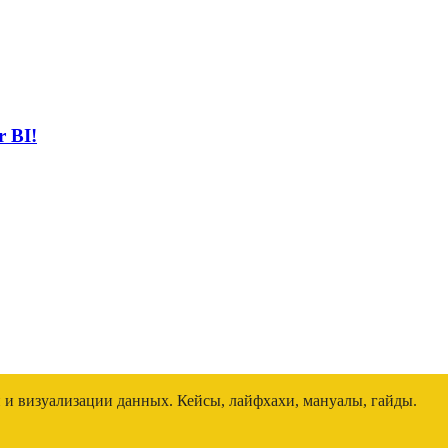
 BI!
и и визуализации данных. Кейсы, лайфхахи, мануалы, гайды.