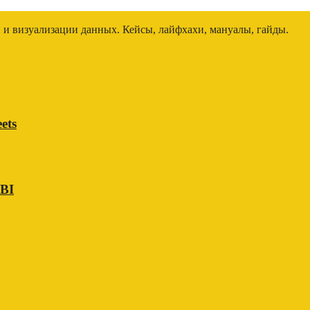
и и визуализации данных. Кейсы, лайфхахи, мануалы, гайды.
ets
 BI