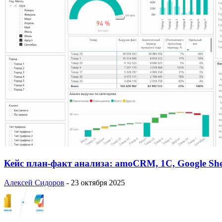
Кейс план-факт анализа: amoCRM, 1C, Google She
Алексей Сидоров
-
23 октября 2025