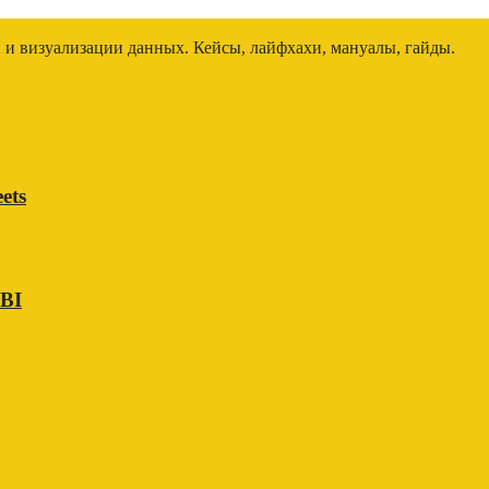
и и визуализации данных. Кейсы, лайфхахи, мануалы, гайды.
ets
 BI