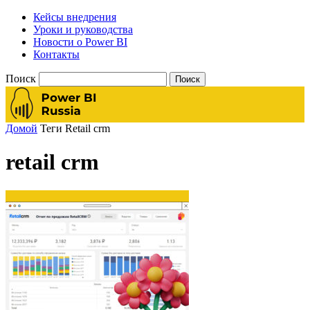
Кейсы внедрения
Уроки и руководства
Новости о Power BI
Контакты
Поиск
Домой
Теги
Retail crm
retail crm