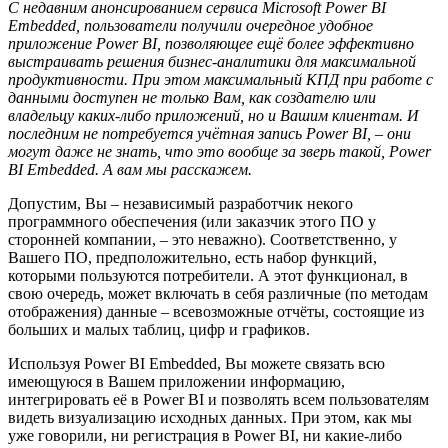
С недавним анонсированием сервиса Microsoft Power BI
Embedded, пользователи получили очередное удобное
приложение Power BI, позволяющее ещё более эффективно
выстраивать решения бизнес-аналитики для максимальной
продуктивности. При этом максимальный КПД при работе с
данными доступен не только Вам, как создателю или
владельцу каких-либо приложений, но и Вашим клиентам. И
последним не потребуется учётная запись Power BI, – они
могут даже не знать, что это вообще за зверь такой, Power
BI Embedded. А вам мы расскажем.
Допустим, Вы – независимый разработчик некого
программного обеспечения (или заказчик этого ПО у
сторонней компании, – это неважно). Соответственно, у
Вашего ПО, предположительно, есть набор функций,
которыми пользуются потребители. А этот функционал, в
свою очередь, может включать в себя различные (по методам
отображения) данные – всевозможные отчёты, состоящие из
больших и малых таблиц, цифр и графиков.
Используя Power BI Embedded, Вы можете связать всю
имеющуюся в Вашем приложении информацию,
интегрировать её в Power BI и позволять всем пользователям
видеть визуализацию исходных данных. При этом, как мы
уже говорили, ни регистрация в Power BI, ни какие-либо