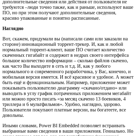
дополнительные сведения или действия от пользователя не
требуются –люди точно также, как и раньше, используют ваше
ПО, но при этом получают дополнительные сведения,
красиво упакованные и понятно расписанные.
Наглядно
Вот, скажем, придумали вы (написали сами или заказали на
стороне) инновационный торрент-трекер. И, как и любой
нормальный торрент-клиент, ваше ПО считает количество
скаченных гигабайт и содержит в недрах своего интерфейса
большое количество информации – сколько файлов скачено,
как часто Вы выходите в сеть и т.д. И, как у любого
нормального и современного разработчика, у Вас, конечно, и
мобильная версия имеется. И всё красивое и удобное. А может
быть ещё и функциональным. Например, приложение может
показывать пользователю диаграмму «скачано/отдано» или
выводить в углу график потраченных приложением мегабайт
или можно просто писать «за месяц скачено 13 боевиков, 4
триллера и 6 мультфильмов». Удобно, наглядно, здорово.
Пользователи покупают платные версии, вы богатеете, все
довольны.
Иными словами, Power BI Embedded позволяет встраивать
выбранные вами сведения в ваши приложения. Гениально. Но