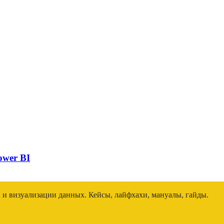
ower BI
и и визуализации данных. Кейсы, лайфхахи, мануалы, гайды.