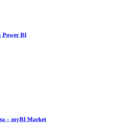
 Power BI
а – myBI Market