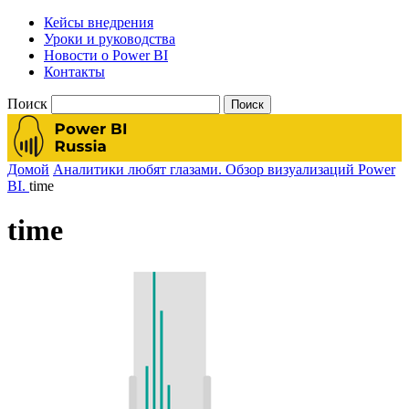
Кейсы внедрения
Уроки и руководства
Новости о Power BI
Контакты
Поиск
Домой
Аналитики любят глазами. Обзор визуализаций Power
BI.
time
time