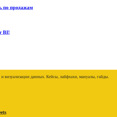
ь по продажам
 BI!
и и визуализации данных. Кейсы, лайфхахи, мануалы, гайды.
ets