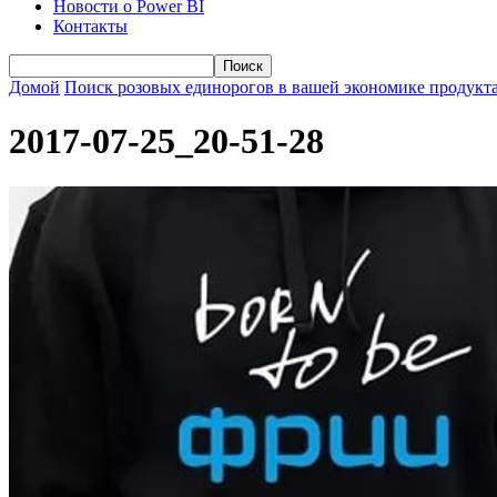
Новости о Power BI
Контакты
Домой
Поиск розовых единорогов в вашей экономике продукт
2017-07-25_20-51-28