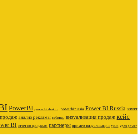
BI
PowerBI
Power BI Russia
power
powerbirussia
power bi desktop
кейс
 продаж
визуализация продаж
анализ рекламы
вебинар
ower BI
партнеры
пример визуализации
отчет по продажам
урок
урок power