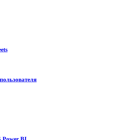
ets
 пользователя
 Power BI