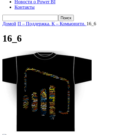
Новости о Power BI
Контакты
Домой
П – Поддержка. К – Комьюнити.
16_6
16_6