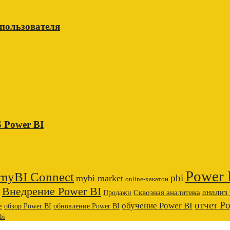
 пользователя
 Power BI
Power 
myBI Connect
pbi
mybi market
online-хакатон
Внедрение Power BI
анализ
Сквозная аналитика
Продажи
отчет P
обучение Power BI
обзор Power BI
обновление Power BI
е
bi