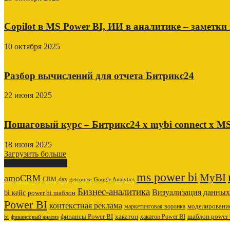
Copilot в MS Power BI, ИИ в аналитике – заметки
10 октября 2025
Разбор вычислений для отчета Битрикс24
22 июня 2025
Пошаговый курс – Битрикс24 х mybi connect х MS
18 июня 2025
Загрузить больше
ОБЛАКО ТЕГОВ
ms power bi
MyBI
amoCRM
CRM
dax
getcourse
Google Analytics
Бизнес-аналитика
Визуализация данных
bi кейс
power bi шаблон
Power BI
контекстная реклама
маркетинговая воронка
моделировани
финансы Power BI
хакатон
хакатон Power BI
шаблон power 
bi
финансовый анализ