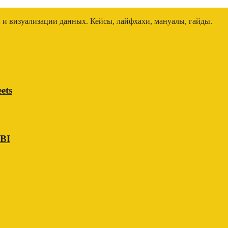
и и визуализации данных. Кейсы, лайфхахи, мануалы, гайды.
ets
 BI