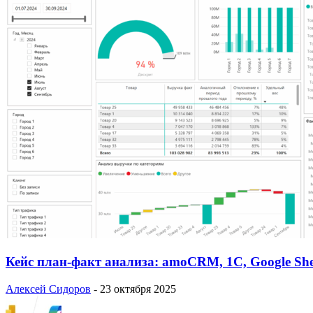
Кейс план-факт анализа: amoCRM, 1C, Google She
Алексей Сидоров
-
23 октября 2025