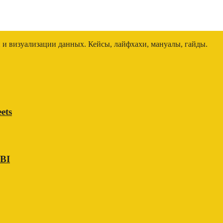
и и визуализации данных. Кейсы, лайфхахи, мануалы, гайды.
ets
 BI