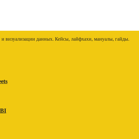
и и визуализации данных. Кейсы, лайфхахи, мануалы, гайды.
ets
 BI