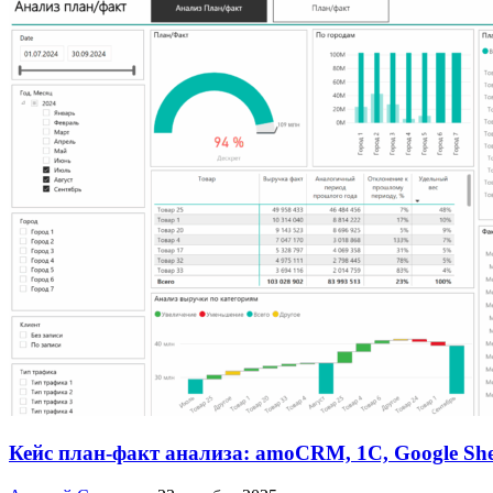
Кейс план-факт анализа: amoCRM, 1C, Google She