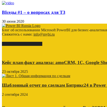
BIседы #1 – о вопросах для ТЗ
30 июня 2020
Блог об использовании Microsoft PowerBI для бизнес-аналитик
Свяжитесь с нами:
info@mybi.ru
КЕЙСЫ ВНЕДРЕНИЯ
Кейс план-факт анализа: amoCRM, 1C, Google She
23 октября 2025
Шаблонный отчет по сделкам Битрикс24 в Power
2 сентября 2024