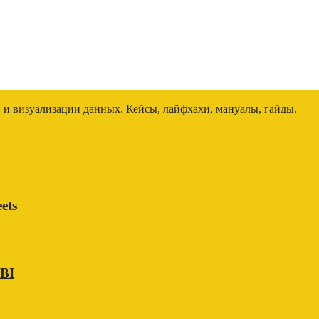
и и визуализации данных. Кейсы, лайфхахи, мануалы, гайды.
ets
 BI