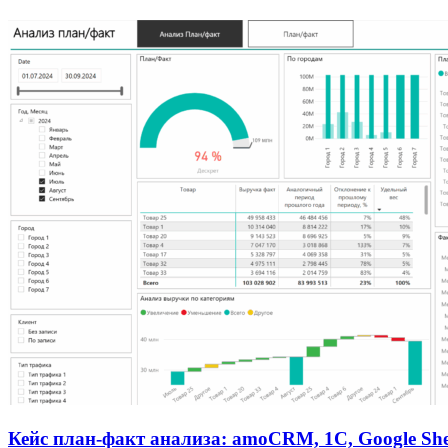
Кейс план-факт анализа: amoCRM, 1C, Google She