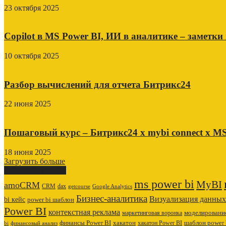
23 октября 2025
Copilot в MS Power BI, ИИ в аналитике – заметки
10 октября 2025
Разбор вычислений для отчета Битрикс24
22 июня 2025
Пошаговый курс – Битрикс24 х mybi connect х MS
18 июня 2025
Загрузить больше
ОБЛАКО ТЕГОВ
ms power bi
MyBI
amoCRM
CRM
dax
getcourse
Google Analytics
Бизнес-аналитика
Визуализация данных
bi кейс
power bi шаблон
Power BI
контекстная реклама
маркетинговая воронка
моделировани
финансы Power BI
хакатон
хакатон Power BI
шаблон power 
bi
финансовый анализ