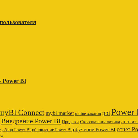
 пользователя
 Power BI
Power 
myBI Connect
pbi
mybi market
online-хакатон
Внедрение Power BI
анализ
Сквозная аналитика
Продажи
отчет P
обучение Power BI
обзор Power BI
обновление Power BI
е
bi