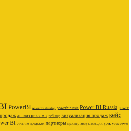
BI
PowerBI
Power BI Russia
power
powerbirussia
power bi desktop
кейс
 продаж
визуализация продаж
анализ рекламы
вебинар
ower BI
партнеры
пример визуализации
отчет по продажам
урок
урок power