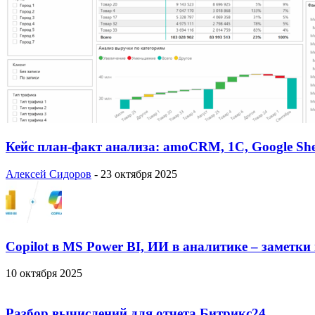
Кейс план-факт анализа: amoCRM, 1C, Google She
Алексей Сидоров
-
23 октября 2025
Copilot в MS Power BI, ИИ в аналитике – заметки
10 октября 2025
Разбор вычислений для отчета Битрикс24