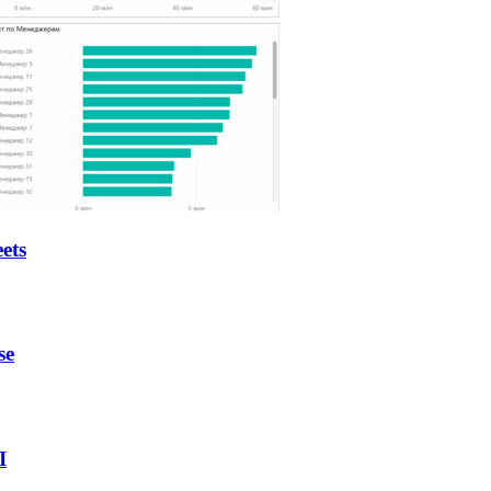
ets
se
I