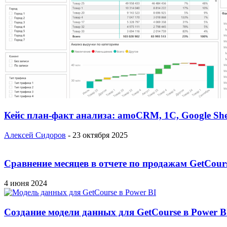
Кейс план-факт анализа: amoCRM, 1C, Google She
Алексей Сидоров
-
23 октября 2025
Сравнение месяцев в отчете по продажам GetCour
4 июня 2024
Создание модели данных для GetCourse в Power B