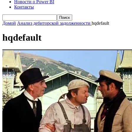
Новости о Power BI
Контакты
Домой
Анализ дебиторской задолженности
hqdefault
hqdefault