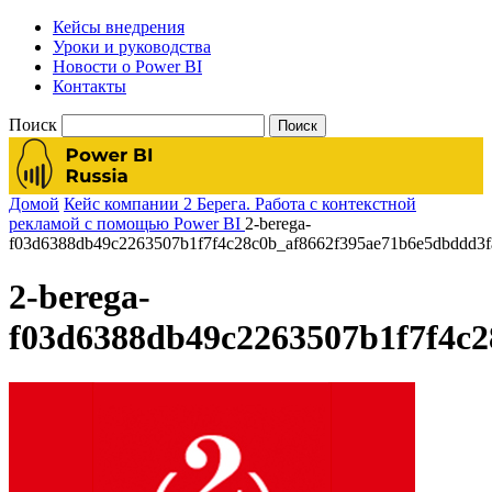
Кейсы внедрения
Уроки и руководства
Новости о Power BI
Контакты
Поиск
Домой
Кейс компании 2 Берега. Работа с контекстной
рекламой с помощью Power BI
2-berega-
f03d6388db49c2263507b1f7f4c28c0b_af8662f395ae71b6e5dbddd3f
2-berega-
f03d6388db49c2263507b1f7f4c2