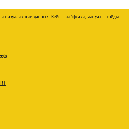
и и визуализации данных. Кейсы, лайфхахи, мануалы, гайды.
ets
 BI