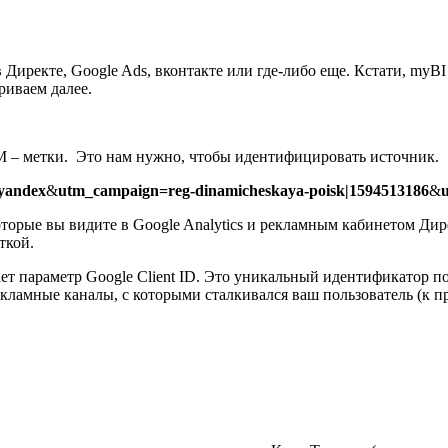
Директе, Google Ads, вконтакте или где-либо еще. Кстати, myBI
риваем далее.
M – метки. Это нам нужно, чтобы идентифицировать источник.
yandex
&
utm_campaign=reg-dinamicheskaya-poisk|1594513186
&
оторые вы видите в Google Analytics и рекламным кабинетом Ди
ткой.
ает параметр Google Client ID. Это уникальный идентификатор по
екламные каналы, с которыми сталкивался ваш пользователь (к пр