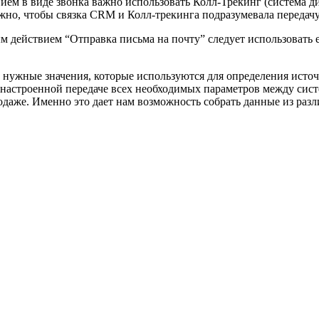
ием в виде звонка важно использовать Колл-Трекинг (система 
Важно, чтобы связка CRM и Колл-трекинга подразумевала передачу 
действием “Отправка письма на почту” следует использовать em
нужные значения, которые используются для определения источн
о настроенной передаче всех необходимых параметров между си
одаже. Именно это дает нам возможность собрать данные из раз