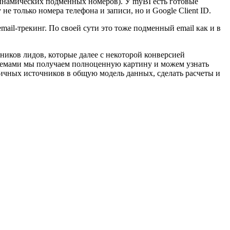
динамических подменных номеров). У myBI есть готовые
не только номера телефона и записи, но и Google Client ID.
ail-трекинг. По своей сути это тоже подменный email как и в
иков лидов, которые далее с некоторой конверсией
стемами мы получаем полноценную картину и можем узнать
личных источников в общую модель данных, сделать расчеты и