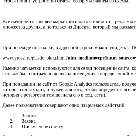
Чтобы понять устройство отчёта, обзор мы начнём со схемы.
Всё начинается с вашей маркетинговой активности – рекламы в 
множества других, а не только из Директа, который мы рассмат
При переходе по ссылке, в адресной строке можно увидеть UT
www.yrossi.ru/plastic_okna.html?
utm_medium=cpc
&
utm_source=
Именно utm-метки используются для связи посещений сайта, к
сколько было потрачено денег на посещения с определенной ме
При попадании на сайт от Google Analytics пользователь получ
которого он заходит, и нужен для того, чтобы определить все р
история с ретаргетингом догнала его в соц. cети).
Далее пользователи совершают одно из целевых действий:
Звонок
Заявка
Письма через почту