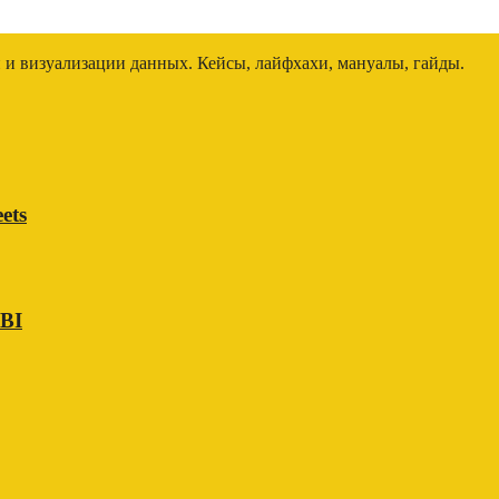
и и визуализации данных. Кейсы, лайфхахи, мануалы, гайды.
ets
 BI