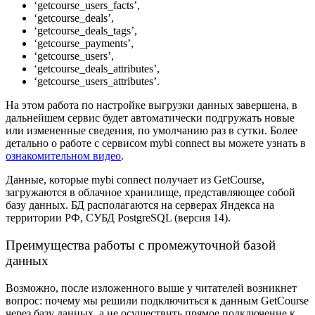
‘getcourse_users_facts’,
‘getcourse_deals’,
‘getcourse_deals_tags’,
‘getcourse_payments’,
‘getcourse_users’,
‘getcourse_deals_attributes’,
‘getcourse_users_attributes’.
На этом работа по настройке выгрузки данных завершена, в
дальнейшем сервис будет автоматически подгружать новые
или измененные сведения, по умолчанию раз в сутки. Более
детально о работе с сервисом mybi connect вы можете узнать в
ознакомительном видео
.
Данные, которые mybi connect получает из GetCourse,
загружаются в облачное хранилище, представляющее собой
базу данных. БД располагаются на серверах Яндекса на
территории РФ, СУБД PostgreSQL (версия 14).
Преимущества работы с промежуточной базой
данных
Возможно, после изложенного выше у читателей возникнет
вопрос: почему мы решили подключиться к данным GetCourse
через базу данных, а не осуществить прямое подключение к