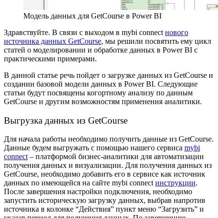
Модель данных для GetCourse в Power BI
Здравствуйте. В связи с выходом в mybi connect
нового
источника данных GetCourse
, мы решили посвятить ему цикл
статей о моделировании и обработке данных в Power BI с
практическими примерами.
В данной статье речь пойдет о загрузке данных из GetCourse и
создании базовой модели данных в Power BI. Следующие
статьи будут посвящены когортному анализу по данным
GetCourse и другим возможностям применения аналитики.
Выгрузка данных из GetCourse
Для начала работы необходимо получить данные из GetCourse.
Данные будем выгружать с помощью нашего сервиса
mybi
connect
– платформой бизнес-аналитики для автоматизации
получения данных и визуализации. Для получения данных из
GetCourse, необходимо добавить его в сервисе как источник
данных по имеющейся на сайте mybi connect
инструкции
.
После завершения настройки подключения, необходимо
запустить историческую загрузку данных, выбрав напротив
источника в колонке “Действия” пункт меню “Загрузить” и
указав период для получения данных. По завершению