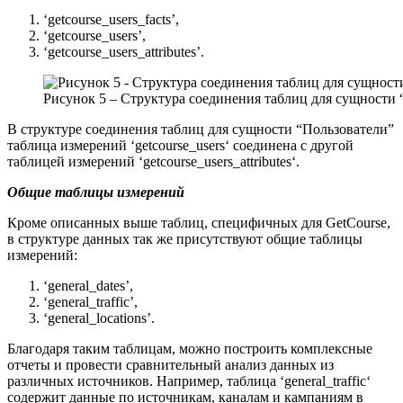
‘getcourse_users_facts’,
‘getcourse_users’,
‘getcourse_users_attributes’
.
Рисунок 5 – Структура соединения таблиц для сущности 
В структуре соединения таблиц для сущности “Пользователи”
таблица измерений
‘
getcourse_users
‘ соединена с другой
таблицей измерений ‘
getcourse_users_attributes
‘.
Общие таблицы измерений
Кроме описанных выше таблиц, специфичных для GetCourse,
в структуре данных так же присутствуют общие таблицы
измерений:
‘general_dates’
,
‘general_traffic’
,
‘general_locations’
.
Благодаря таким таблицам, можно построить комплексные
отчеты и провести сравнительный анализ данных из
различных источников. Например, таблица ‘
general_traffic
‘
содержит данные по источникам, каналам и кампаниям в