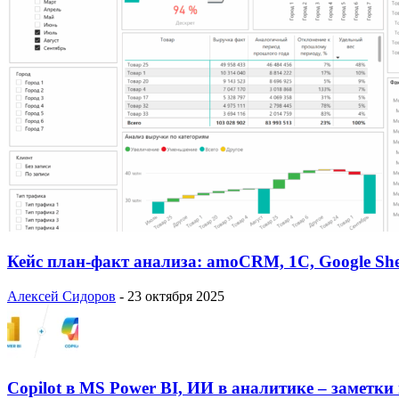
Кейс план-факт анализа: amoCRM, 1C, Google She
Алексей Сидоров
-
23 октября 2025
Copilot в MS Power BI, ИИ в аналитике – заметки