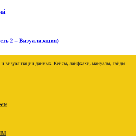
ий
ть 2 – Визуализация)
и и визуализации данных. Кейсы, лайфхахи, мануалы, гайды.
ets
 BI