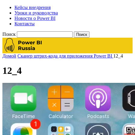
Кейсы внедрения
Уроки и руководства
Новости о Power BI
Контакты
Поиск
Домой
Сканер штрих-кода для приложения Power BI
12_4
12_4