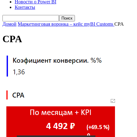
Новости о Power BI
Контакты
Домой
Маркетинговая воронка – кейс myBI Customs
CPA
CPA