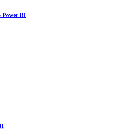
 Power BI
BI