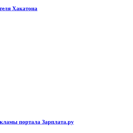
ителя Хакатона
екламы портала Зарплата.ру