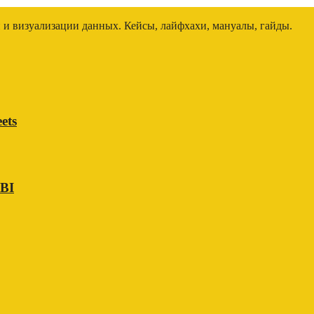
и и визуализации данных. Кейсы, лайфхахи, мануалы, гайды.
ets
 BI