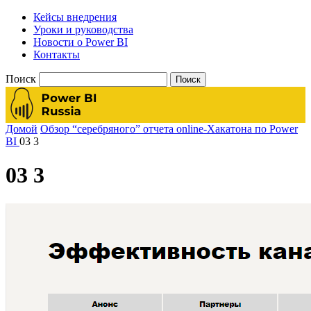
Кейсы внедрения
Уроки и руководства
Новости о Power BI
Контакты
Поиск
Домой
Обзор “серебряного” отчета online-Хакатона по Power
BI
03 3
03 3