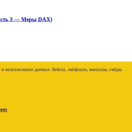
асть 3 — Меры DAX)
и и визуализации данных. Кейсы, лайфхахи, мануалы, гайды.
ets