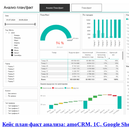
Кейс план-факт анализа: amoCRM, 1C, Google She