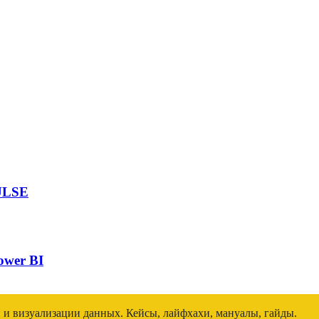
ULSE
ower BI
и и визуализации данных. Кейсы, лайфхахи, мануалы, гайды.