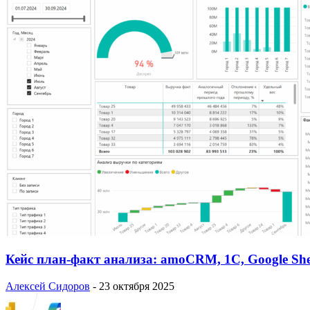
Кейс план-факт анализа: amoCRM, 1C, Google She
Алексей Сидоров
-
23 октября 2025